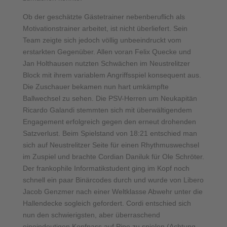
Ob der geschätzte Gästetrainer nebenberuflich als
Motivationstrainer arbeitet, ist nicht überliefert. Sein
Team zeigte sich jedoch völlig unbeeindruckt vom
erstarkten Gegenüber. Allen voran Felix Quecke und
Jan Holthausen nutzten Schwächen im Neustrelitzer
Block mit ihrem variablem Angriffsspiel konsequent aus.
Die Zuschauer bekamen nun hart umkämpfte
Ballwechsel zu sehen. Die PSV-Herren um Neukapitän
Ricardo Galandi stemmten sich mit überwältigendem
Engagement erfolgreich gegen den erneut drohenden
Satzverlust. Beim Spielstand von 18:21 entschied man
sich auf Neustrelitzer Seite für einen Rhythmuswechsel
im Zuspiel und brachte Cordian Daniluk für Ole Schröter.
Der frankophile Informatikstudent ging im Kopf noch
schnell ein paar Binärcodes durch und wurde von Libero
Jacob Genzmer nach einer Weltklasse Abwehr unter die
Hallendecke sogleich gefordert. Cordi entschied sich
nun den schwierigsten, aber überraschend
eineindeutigen Kopfpass auf Pipe zu spielen (Achtung