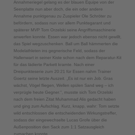
Annahmeriegel gelang es der blauen Equipe von der
Seenplatte nun aber doch, die ein oder andere
Annahme punktgenau zu Zuspieler Ole Schröter zu
befördern, sodass nun vor allem Punktegarant und
späterer MVP Tom Orzelski seine Angriffsmaschinerie
anwerfen konnte. Essen war jedoch ebenso nicht gewillt,
das Spiel wegzuschenken. Ball um Ball hämmerten die
Modelathleten ins gegnerische Feld, sodass der
Hallenwart in seiner Kiste schon nach dem Reparatur-Kit
für das lädierte Parkett kramte. Nach einer
Dreipunkteserie zum 20:21 für Essen nahm Trainer
Goertz seine letzte Auszeit. „Es ist nur ein Job. Gras
wächst, Vögel fliegen, Wellen spülen Sand weg – ich
verprügle heute Gegner.“, musste sich Tom Orzelski
nach dem freien Zitat Muhammad Alis gedacht haben
und ging zum Aufschlag. Kurz, knapp, wahr: Tom setzte
wild entschlossen die entscheidenden Wirkungstreffer,
sodass der eingewechselte Lucas Grofe über die
Außenposition den Sack zum 1:1 Satzausgleich
zumachen konnte.