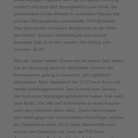
Insider!) und fand dort Sprungtalent Lucas Grofe, der
anscheinend Cordis Affinität zu verrückten Pässen teilt
und den Ball gnadenlos verwandelte. PSV-Blocklatte
Paul Sprung ließ mit seinen Bratpfannen in der Mitte
den finalen Essener Schnellangriff nicht zu und
beendete Satz 3 mit dem zweiten KO-Schlag zum
erneuten 25:23.
Was die Spieler beider Teams nun im vierten Satz boten,
war an Spannung kaum zu überbieten. Keinem der
Kontrahenten gelang es zunächst, sich signifikant
abzusetzen. Beim Spielstand von 12:12 kam dann mal
wieder Aufschlagsbomber Tom Orzelski zum Service.
Der Kerl muss Stahlnägel gefrühstückt haben. Frei nach
dem Motto „Viel hilft viel“ schmetterte er einen Kracher
nach dem nächsten übers Netz…Essen fand einfach
kein Mittel gegen die hammerharten Aufschläge, sodass
der Gästetrainer beim 18:12 seine Mannschaft noch
einmal zum Gespräch bat. Dass der PSV beim