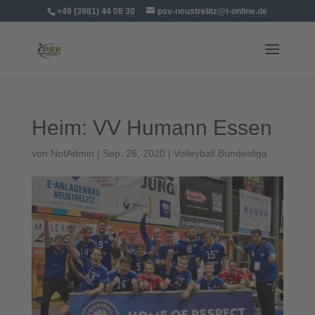
+49 (3981) 44 08 30
psv-neustrelitz@t-online.de
Heim: VV Humann Essen
von
NotAdmin
|
Sep. 26, 2020
|
Volleyball Bundesliga