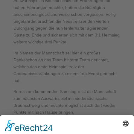
Auswärtsspiel in Bocholt schlechte Erfahrungen mit
hohen Führungen machte, hatten die Beteiligten
anscheinend glücklicherweise schon vergessen. Völlig
ungefährdet brachten die Neustrelitzer den vierten
Durchgang gegen die nun fehlerhafter agierenden
Gäste zu Ende und sicherten sich mit dem 3:1 Heimsieg
weitere wichtige drei Punkte.
Im Namen der Mannschaft sei hier ein großes
Dankeschön an das Team hinterm Team gerichtet,
welches das erste Heimspiel trotz der
Coronaeinschränkungen zu einem Top-Event gemacht
hat.
Bereits am kommenden Samstag reist die Mannschaft
zum nächsten Auswärtsspiel ins niedersächsische
Braunschweig und möchte möglichst auch dort wieder
Punkte mit nach Hause bringen.
Verfasser: Ricardo Galandi