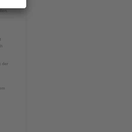
n
lten.
t
ch
k der
dem