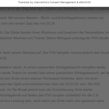
lle erkämpfte sich der PSV Neustrelitz nach einem spannenden vierte
orf, doch der Sieg blieb den Gästen aus Nordrhein-Westfalen vorbeha
voll. Mit starken Abwehr-, Block- und Aufschlagaktionen setzten sie
sich den ersten Satz klar mit 25:18.
t. Die Gäste fanden ihren Rhythmus und brachten die Neustrelitzer mi
aktischer Wechsel von Trainer Stefan Meingast unterlag der PSV deutli
m Spiel seinen Stempel auf. Der PSV kämpfte, konnte jedoch den Druc
8:25.
zstädtern steckt. In einem packenden Schlagabtausch kämpften beide
ch beide Teams im vierten Satz einen packenden Schlagabtausch, bei 
ief zum Ende einem kleinen Rückstand hinterher, doch mit einer
m das Spiel und entschied den Satz mit 25:23 für sich. Die 200
eich. Im Tie-Break jedoch kam die Ernüchterung. Eine starke
schlagskraft auf Seiten des PSV sorgten schließlich für die 2:3-
auf ihre Leistung sein, auch wenn am Ende mehr drin gewesen wäre.