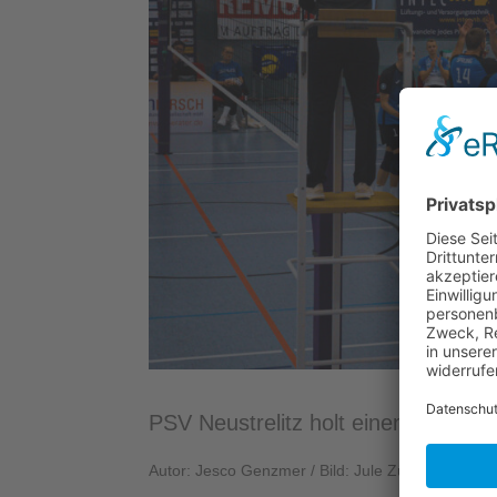
PSV Neustrelitz holt einen Punkt
Autor: Jesco Genzmer / Bild: Jule Züge