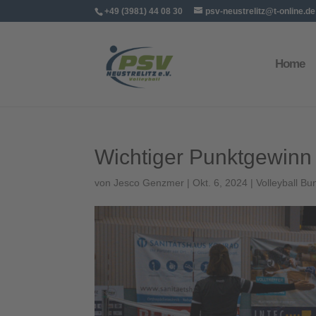
+49 (3981) 44 08 30
psv-neustrelitz@t-online.de
Home
Wichtiger Punktgewinn
von
Jesco Genzmer
|
Okt. 6, 2024
|
Volleyball Bu