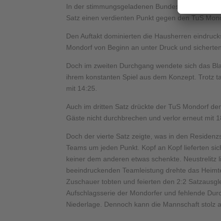
In der stimmungsgeladenen Bundespolizeisportha
Satz einen verdienten Punkt gegen den TuS Mond
Den Auftakt dominierten die Hausherren eindrucks
Mondorf von Beginn an unter Druck und sicherten 
Doch im zweiten Durchgang wendete sich das Blat
ihrem konstanten Spiel aus dem Konzept. Trotz t
mit 14:25.
Auch im dritten Satz drückte der TuS Mondorf de
Gäste nicht durchbrechen und verlor erneut mit 1
Doch der vierte Satz zeigte, was in den Residen
Teams um jeden Punkt. Kopf an Kopf lieferten si
keiner dem anderen etwas schenkte. Neustrelitz l
beeindruckenden Teamleistung drehte das Heimtea
Zuschauer tobten und feierten den 2:2 Satzausgl
Aufschlagsserie der Mondorfer und fehlende Durch
Niederlage. Dennoch kann die Mannschaft stolz 