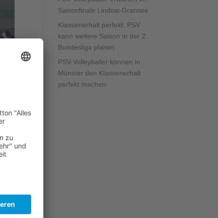
Saisonfinale Lindow-Gransee
Klassenerhalt perfekt: PSV
kann weitere Saison in der 2.
Bundesliga planen
PSV-Volleyballer können in
Münster den Klassenerhalt
perfekt machen