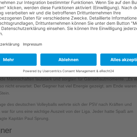
tzer Schluss gegen den Erstligisten. Nun konzentriert sich der Zweitligi
er
ball-Zweitligist PSV Neustrelitz im Achtelfinale des DVV-Pokals gegen
nschaft aus Niedersachsen mussten sich die Residenzstädter in der
5:25, 20:25, 15:25) geschlagen geben.
haften
mten 65 Spielminuten im „Volleyball-Tempel“ am Glambecker See aber
beide Mannschaften lautstark und sorgten für Gänsehautmomente. „Es 
 so nicht erwartet. Der Gegner hat viel Energie gezeigt, am Ende waren
Stein.
tage des deutschen Volleyballs wehrte sich der PSV nach Kräften und
 war für uns eine wichtige Auszeit von der Liga. Jeder hatte Spaß am
sagte Kapitän Paul Sprung.
gner