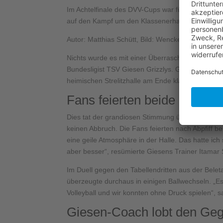
Im Achtelfinale des DVV-Cups war für die Neustreli
auf den Kampf um den Klassenerhalt.
Autor: Matthias Schütt, Bild: Wencke Hinterschust
Nichts wurde es mit einer Überraschung für Volley
Bundesligist TSV Giesen Grizzlys. Gegen die Man
heimischen Strelitzhalle am Ende klar mit 0:3 (1
Fans feierten beide Mannsc
Dies tat der grandiosen Stimmung über die gesa
keinen Abbruch. Die Fans feierten nach Abpfiff 
eine geile Atmosphäre in der Halle. Das hatte ich
aber besser“, resümierte Giesens Trainer Itamar 
Im Duell gegen den Tabellendritten aus der Bele
überzeugte durchaus in einigen Ballwechseln. „Es
Volleyball und wir konnten ohne Druck spielen“, 
Giesen-Coach lobt den Ge