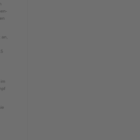
n
sen-
ren
 an,
15
 im
mpf
sie