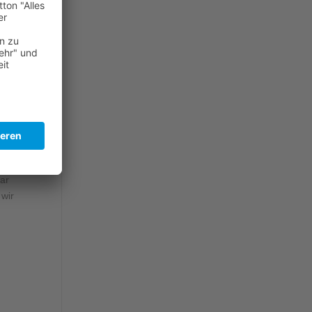
st
war
 wir