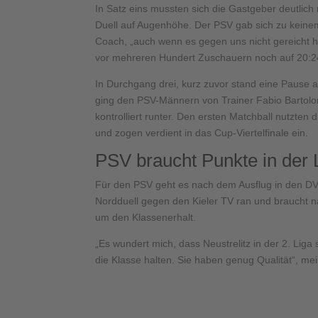
In Satz eins mussten sich die Gastgeber deutlich 
Duell auf Augenhöhe. Der PSV gab sich zu keinem
Coach, „auch wenn es gegen uns nicht gereicht h
vor mehreren Hundert Zuschauern noch auf 20:24
In Durchgang drei, kurz zuvor stand eine Pause a
ging den PSV-Männern von Trainer Fabio Bartolone
kontrolliert runter. Den ersten Matchball nutzten
und zogen verdient in das Cup-Viertelfinale ein.
PSV braucht Punkte in der 
Für den PSV geht es nach dem Ausflug in den DVV
Nordduell gegen den Kieler TV ran und braucht na
um den Klassenerhalt.
„Es wundert mich, dass Neustrelitz in der 2. Liga
die Klasse halten. Sie haben genug Qualität“, mei