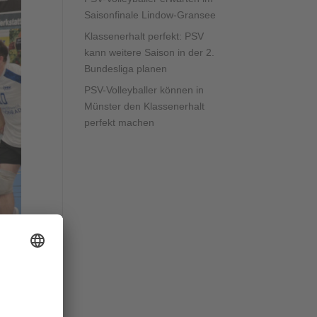
Saisonfinale Lindow-Gransee
Klassenerhalt perfekt: PSV
kann weitere Saison in der 2.
Bundesliga planen
PSV-Volleyballer können in
Münster den Klassenerhalt
perfekt machen