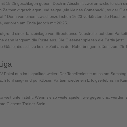
mit 15:25 geschlagen geben. Doch in Abschnitt zwei entwickelte sich ei
 Zeitpunkt geschlagen und zeigte „ein kleines Comeback“, so der Gie
at.“ Denn von einem zwischenzeitlichen 16:23 verkürzten die Hausher
, verloren am Ende jedoch mit 20:25.
ufgrund einer Tanzeinlage von Streetdance Neustrelitz auf dem Parkett
 dann langsam die Puste aus. Die Giesener spielten die Partie jetzt
 die Gäste, die sich zu keiner Zeit aus der Ruhe bringen ließen, zum 25:
Liga
-Pokal nun im Ligaalltag weiter. Der Tabellenletzte muss am Samstag
ch fünf sieg- und punktlosen Partien wieder ein Erfolgserlebnis im Ka
 so weit unten steht. Wenn sie so weiterspielen wie gegen uns, werden 
nte Giesens Trainer Stein.