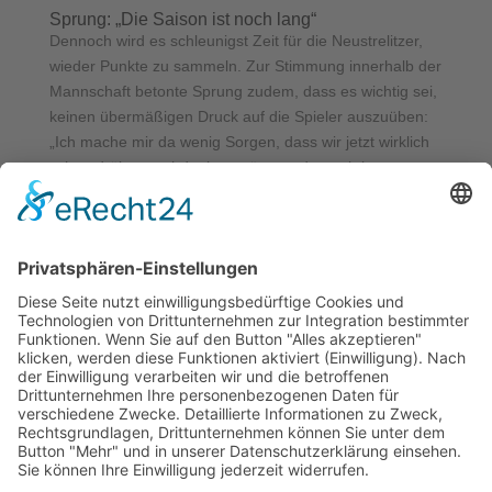
Sprung: „Die Saison ist noch lang“
Dennoch wird es schleunigst Zeit für die Neustrelitzer,
wieder Punkte zu sammeln. Zur Stimmung innerhalb der
Mannschaft betonte Sprung zudem, dass es wichtig sei,
keinen übermäßigen Druck auf die Spieler auszuüben:
„Ich mache mir da wenig Sorgen, dass wir jetzt wirklich
schon drüber nachdenken müssen, dass wir im
Abstiegskampf sind. Die Saison ist noch lang.“
Neueste Beiträge
Kooperation mit den BR Volleys beschlossen
PSV-Volleyballer verabschieden sich mit Niederlage aus
der Saison
PSV-Volleyballer erwarten im Saisonfinale Lindow-