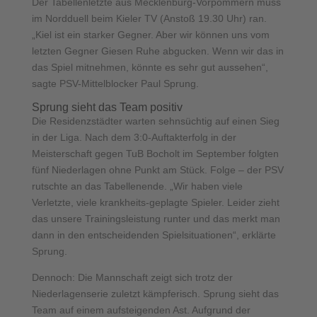
Der Tabellenletzte aus Mecklenburg-Vorpommern muss
im Nordduell beim Kieler TV (Anstoß 19.30 Uhr) ran.
„Kiel ist ein starker Gegner. Aber wir können uns vom
letzten Gegner Giesen Ruhe abgucken. Wenn wir das in
das Spiel mitnehmen, könnte es sehr gut aussehen“,
sagte PSV-Mittelblocker Paul Sprung.
Sprung sieht das Team positiv
Die Residenzstädter warten sehnsüchtig auf einen Sieg
in der Liga. Nach dem 3:0-Auftakterfolg in der
Meisterschaft gegen TuB Bocholt im September folgten
fünf Niederlagen ohne Punkt am Stück. Folge – der PSV
rutschte an das Tabellenende. „Wir haben viele
Verletzte, viele krankheits-geplagte Spieler. Leider zieht
das unsere Trainingsleistung runter und das merkt man
dann in den entscheidenden Spielsituationen“, erklärte
Sprung.
Dennoch: Die Mannschaft zeigt sich trotz der
Niederlagenserie zuletzt kämpferisch. Sprung sieht das
Team auf einem aufsteigenden Ast. Aufgrund der