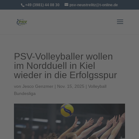
+49 (3981) 44 08 30
psv-neustrelitz@t-online.de
PSV-Volleyballer wollen
im Nordduell in Kiel
wieder in die Erfolgsspur
von
Jesco Genzmer
|
Nov. 15, 2025
|
Volleyball
Bundesliga