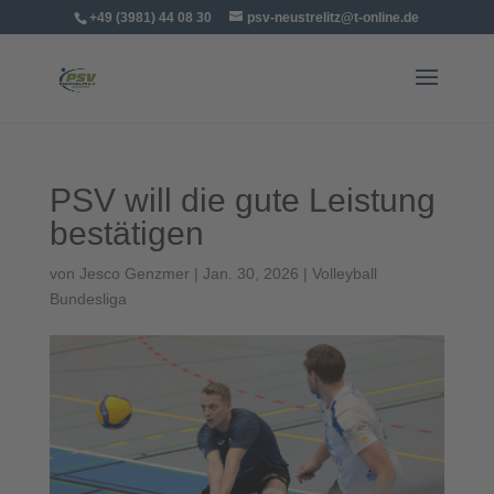
+49 (3981) 44 08 30
psv-neustrelitz@t-online.de
PSV will die gute Leistung
bestätigen
von
Jesco Genzmer
|
Jan. 30, 2026
|
Volleyball
Bundesliga