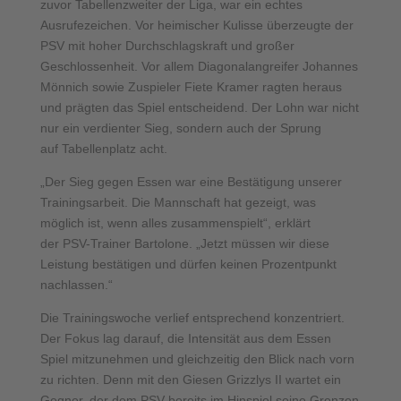
zuvor Tabellenzweiter der Liga, war ein echtes
Ausrufezeichen. Vor heimischer Kulisse überzeugte der
PSV mit hoher Durchschlagskraft und großer
Geschlossenheit. Vor allem Diagonalangreifer Johannes
Mönnich sowie Zuspieler Fiete Kramer ragten heraus
und prägten das Spiel entscheidend. Der Lohn war nicht
nur ein verdienter Sieg, sondern auch der Sprung
auf Tabellenplatz acht.
„Der Sieg gegen Essen war eine Bestätigung unserer
Trainingsarbeit. Die Mannschaft hat gezeigt, was
möglich ist, wenn alles zusammenspielt“, erklärt
der PSV-Trainer Bartolone. „Jetzt müssen wir diese
Leistung bestätigen und dürfen keinen Prozentpunkt
nachlassen.“
Die Trainingswoche verlief entsprechend konzentriert.
Der Fokus lag darauf, die Intensität aus dem Essen
Spiel mitzunehmen und gleichzeitig den Blick nach vorn
zu richten. Denn mit den Giesen Grizzlys II wartet ein
Gegner, der dem PSV bereits im Hinspiel seine Grenzen