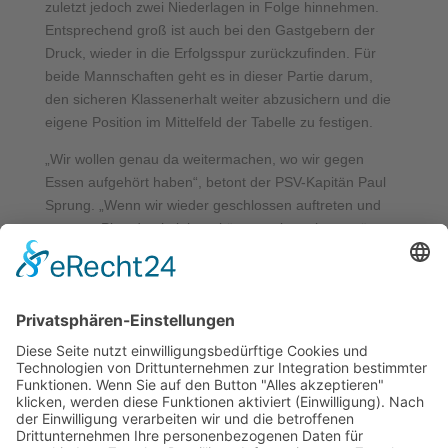
zuletzt jedoch zwei Niederlagen in Folge hinnehmen.
Entsprechend groß ist auch bei den Gastgebern der
Druck, wieder in die Erfolgsspur zurückzufinden. Für
beide Mannschaften geht es in dieser Partie darum,
den sicheren Klassenerhalt weiter abzusichern und die
eigene Position im Mittelfeld der Tabelle zu festigen.
„Wir wollen genau da weitermachen, wo wir gegen
Essen aufgehört haben“, betont der PSV-Kapitän Paul
Sprung. „Wenn wir wieder geschlossen auftreten und
unseren Plan durchziehen, können wir auch auswärts
bestehen.“
Neueste Beiträge
Kooperation mit den BR Volleys beschlossen